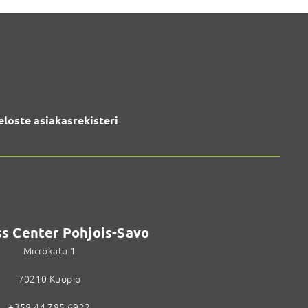
eloste asiakasrekisteri
s Center Pohjois-Savo
Microkatu 1
70210 Kuopio
+358 44 785 6922