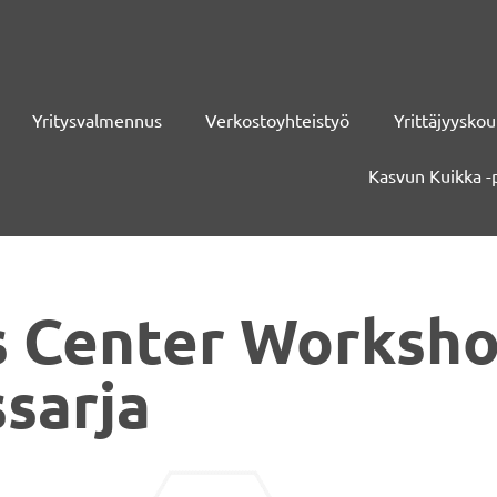
Yritysvalmennus
Verkostoyhteistyö
Yrittäjyyskou
Kasvun Kuikka -
s Center Worksho
sarja