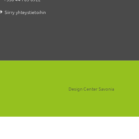
Siirry yhteystietoihin
Design Center Savonia