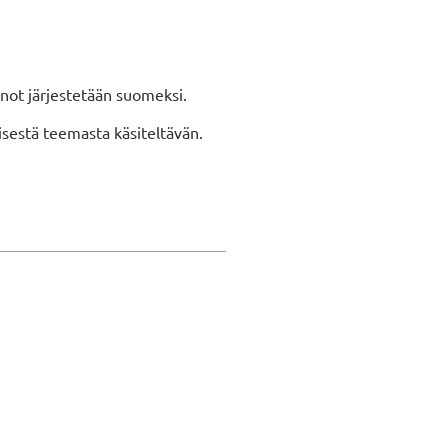
nnot järjestetään suomeksi.
eisestä teemasta käsiteltävän.