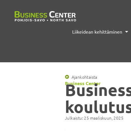
Liikeidean kehittäminen
Ajankohtaista
Busines
Business Center
koulutus
Julkaistu:
25 maaliskuun, 2025