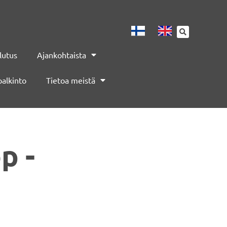
lutus
Ajankohtaista
palkinto
Tietoa meistä
p -