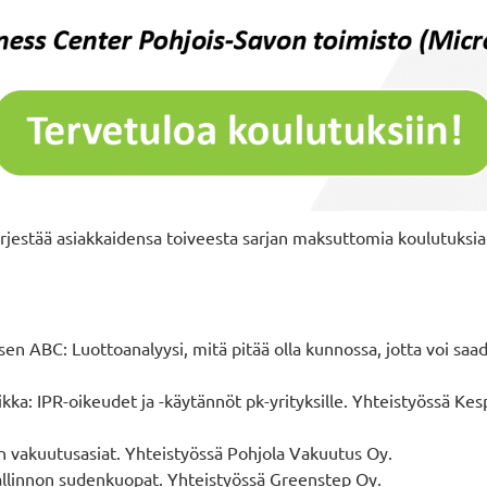
rjestää asiakkaidensa toiveesta sarjan maksuttomia koulutuksia y
sen ABC: Luottoanalyysi, mitä pitää olla kunnossa, jotta voi saad
nikka: IPR-oikeudet ja -käytännöt pk-yrityksille. Yhteistyössä Ke
än vakuutusasiat. Yhteistyössä Pohjola Vakuutus Oy.
hallinnon sudenkuopat. Yhteistyössä Greenstep Oy.