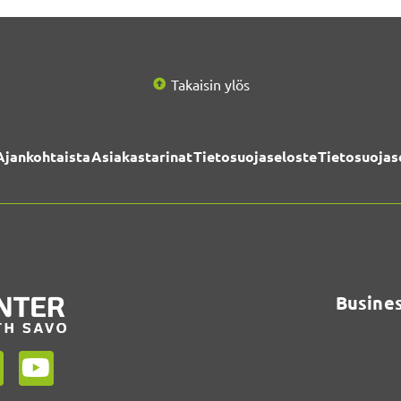
Takaisin ylös
Ajankohtaista
Asiakastarinat
Tietosuojaseloste
Tietosuojas
Busines