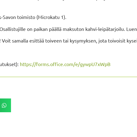
-Savon toimisto (Microkatu 1).
allistujille on paikan päällä maksuton kahvi-leipätarjoilu. Lue
Voit samalla esittää toiveen tai kysymyksen, jota toivoisit kys
lutukset):
https://forms.office.com/e/gywpU7xWpB