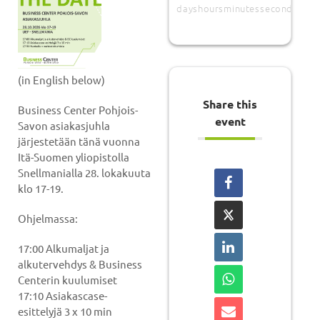
days
hours
minutes
seconds
(in English below)
Share this
Business Center Pohjois-
event
Savon asiakasjuhla
järjestetään tänä vuonna
Itä-Suomen yliopistolla
Snellmanialla 28. lokakuuta
klo 17-19.
Ohjelmassa:
17:00 Alkumaljat ja
alkutervehdys & Business
Centerin kuulumiset
17:10 Asiakascase-
esittelyjä 3 x 10 min