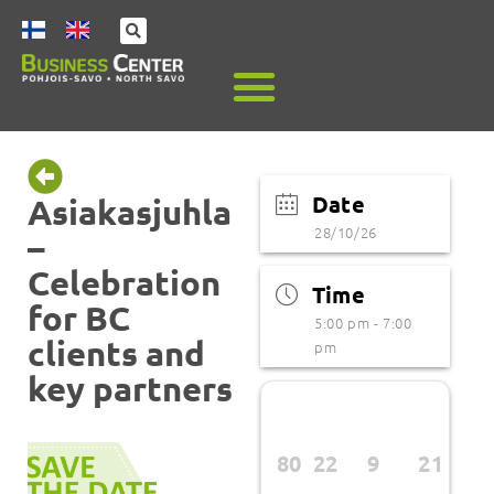
Date
Asiakasjuhla
28/10/26
–
Celebration
Time
for BC
5:00 pm - 7:00
clients and
pm
key partners
80
22
9
21