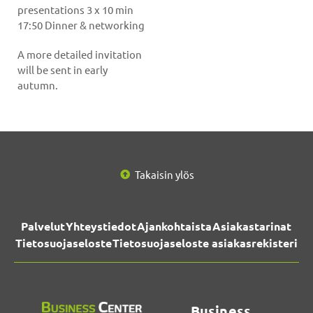
presentations 3 x 10 min
17:50 Dinner & networking
A more detailed invitation
will be sent in early
autumn.
Takaisin ylös
Palvelut
Yhteystiedot
Ajankohtaista
Asiakastarinat
Tietosuojaseloste
Tietosuojaseloste asiakasrekisteri
Business