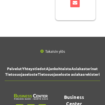
Takaisin ylös
Palvelut
Yhteystiedot
Ajankohtaista
Asiakastarinat
Tietosuojaseloste
Tietosuojaseloste asiakasrekisteri
Business
Center