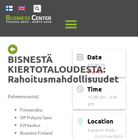
Date
BISNESTÄ
03/09/25
KIERTOTALOUDESTA:
Expired!
Rahoitusmahdollisuudet
Time
Puheenvuorot:
12:00 pm - 3:45
pm
Finnveralta
OP Pohjois-Savo
Location
ELY-keskus
Kuopion Klubi
Business Finland
Kuninkaankatu