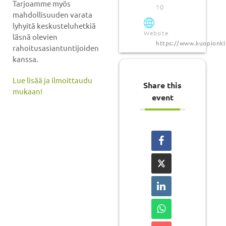
Tarjoamme myös
10
mahdollisuuden varata
lyhyitä keskusteluhetkiä
Website
läsnä olevien
https://www.kuopionklu
rahoitusasiantuntijoiden
kanssa.
Lue lisää ja ilmoittaudu
Share this
mukaan!
event