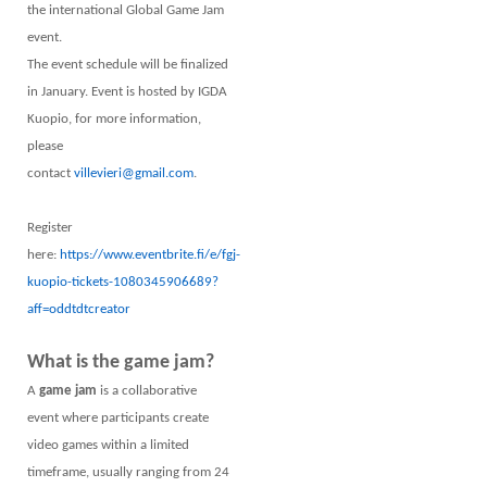
the international Global Game Jam
event.
The event schedule will be finalized
in January. Event is hosted by IGDA
Kuopio, for more information,
please
contact
villevieri@gmail.com
.
Register
here:
https://www.eventbrite.fi/e/fgj-
kuopio-tickets-1080345906689?
aff=oddtdtcreator
What is the game jam?
A
game jam
is a collaborative
event where participants create
video games within a limited
timeframe, usually ranging from 24