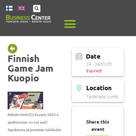
Date
Finnish
24 - 26/01/25
Game Jam
Expired!
Kuopio
Location
Taidelukio Lumit
Rekisteröinti FGJ Kuopio 2025 t-
Share this
apahtumaan on nyt auki!
event
Tapahtuma järjestetään taidelukio