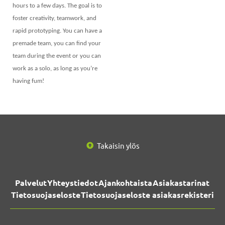
hours to a few days. The goal is to
foster creativity, teamwork, and
rapid prototyping. You can have a
premade team, you can find your
team during the event or you can
work as a solo, as long as you’re
having fum!
Takaisin ylös
Palvelut
Yhteystiedot
Ajankohtaista
Asiakastarinat
Tietosuojaseloste
Tietosuojaseloste asiakasrekisteri