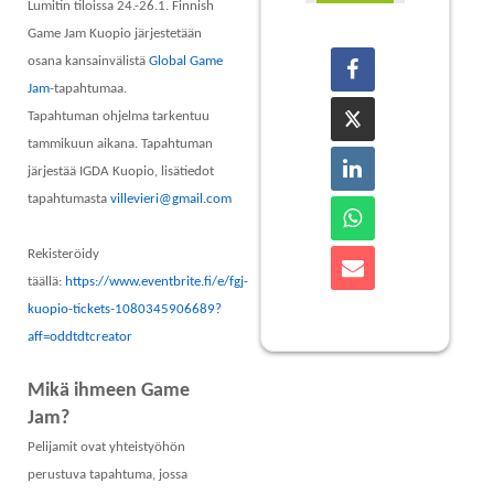
Lumitin tiloissa 24.-26.1. Finnish
Game Jam Kuopio järjestetään
osana kansainvälistä
Global Game
Jam
-tapahtumaa.
Tapahtuman ohjelma tarkentuu
tammikuun aikana. Tapahtuman
järjestää IGDA Kuopio, lisätiedot
tapahtumasta
villevieri@gmail.com
Rekisteröidy
täällä:
https://www.eventbrite.fi/e/fgj-
kuopio-tickets-1080345906689?
aff=oddtdtcreator
Mikä ihmeen Game
Jam?
Pelijamit ovat yhteistyöhön
perustuva tapahtuma, jossa