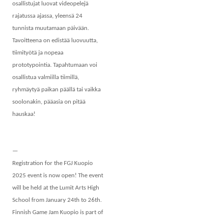
osallistujat luovat videopelejä
rajatussa ajassa, yleensä 24
tunnista muutamaan päivään.
Tavoitteena on edistää luovuutta,
tiimityötä ja nopeaa
prototypointia. Tapahtumaan voi
osallistua valmiilla tiimillä,
ryhmäytyä paikan päällä tai vaikka
soolonakin, pääasia on pitää
hauskaa!
—
Registration for the FGJ Kuopio
2025 event is now open! The event
will be held at the Lumit Arts High
School from January 24th to 26th.
Finnish Game Jam Kuopio is part of