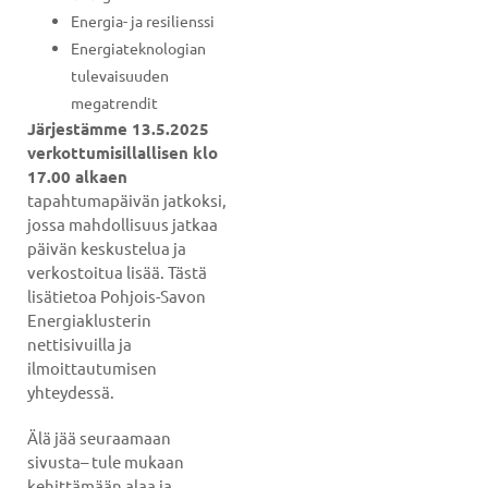
Energia- ja resilienssi
Energiateknologian
tulevaisuuden
megatrendit
Järjestämme 13.5.2025
verkottumisillallisen klo
17.00 alkaen
tapahtumapäivän jatkoksi,
jossa mahdollisuus jatkaa
päivän keskustelua ja
verkostoitua lisää. Tästä
lisätietoa Pohjois-Savon
Energiaklusterin
nettisivuilla ja
ilmoittautumisen
yhteydessä.
Älä jää seuraamaan
sivusta– tule mukaan
kehittämään alaa ja