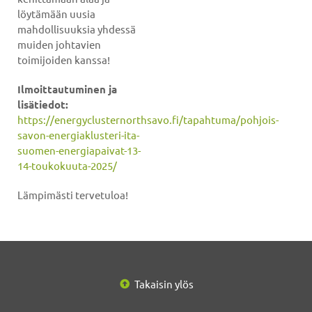
löytämään uusia
mahdollisuuksia yhdessä
muiden johtavien
toimijoiden kanssa!
Ilmoittautuminen ja
lisätiedot:
https://energyclusternorthsavo.fi/tapahtuma/pohjois-
savon-energiaklusteri-ita-
suomen-energiapaivat-13-
14-toukokuuta-2025/
Lämpimästi tervetuloa!
Takaisin ylös