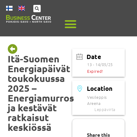
Date
Itä-Suomen
13 - 14/05/25
Energiapäivät
Expired!
toukokuussa
2025 –
Location
Energiamurros
Vesileppis
Areena
ja kestävät
Leppävirta
ratkaisut
keskiössä
Share this