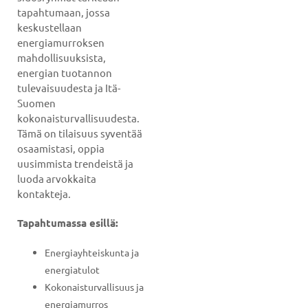
tapahtumaan, jossa
keskustellaan
energiamurroksen
mahdollisuuksista,
energian tuotannon
tulevaisuudesta ja Itä-
Suomen
kokonaisturvallisuudesta.
Tämä on tilaisuus syventää
osaamistasi, oppia
uusimmista trendeistä ja
luoda arvokkaita
kontakteja.
Tapahtumassa esillä:
Energiayhteiskunta ja
energiatulot
Kokonaisturvallisuus ja
energiamurros