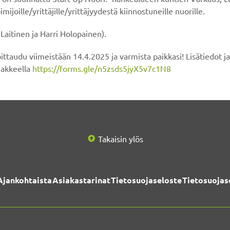
ijoille/yrittäjille/yrittäjyydestä kiinnostuneille nuorille.
Laitinen ja Harri Holopainen).
oittaudu viimeistään 14.4.2025 ja varmista paikkasi! Lisätiedot j
makkeella
https://forms.gle/n5zsds5jyX5v7c1N8
Takaisin ylös
Ajankohtaista
Asiakastarinat
Tietosuojaseloste
Tietosuojas