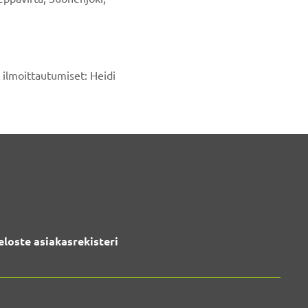
a ilmoittautumiset: Heidi
eloste asiakasrekisteri