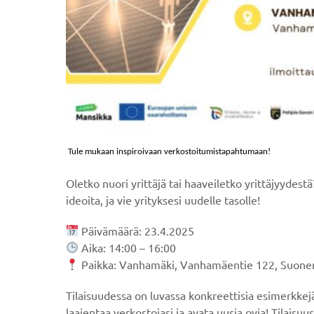
Tule mukaan inspiroivaan verkostoitumistapahtumaan!
Oletko nuori yrittäjä tai haaveiletko yrittäjyydest
ideoita, ja vie yrityksesi uudelle tasolle!
Päivämäärä: 23.4.2025
Aika: 14:00 – 16:00
Paikka: Vanhamäki, Vanhamäentie 122, Suonen
Tilaisuudessa on luvassa konkreettisia esimerkkejä
laajentaa verkostojasi ja avata uusia ovia! Tilais