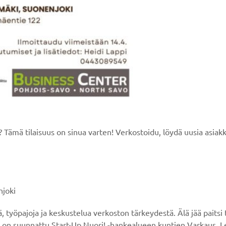
ä? Tämä tilaisuus on sinua varten! Verkostoidu, löydä uusia asiak
joki
, työpajoja ja keskustelua verkoston tärkeydestä. Älä jää paitsi
uus on suunnattu Start-Up Nuori! -hankealueen kuntien Varkaus, L