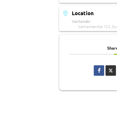
Location
Vanhamäki
Vanhamäentie 122, Su
Shar