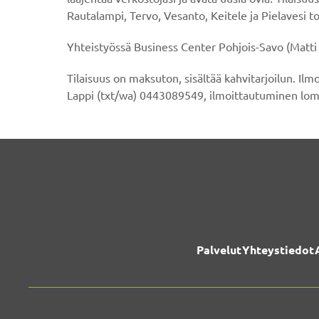
Rautalampi, Tervo, Vesanto, Keitele ja Pielavesi toim
Yhteistyössä Business Center Pohjois-Savo (Matti 
Tilaisuus on maksuton, sisältää kahvitarjoilun. Ilm
Lappi (txt/wa) 0443089549, ilmoittautuminen lo
Palvelut
Yhteystiedot