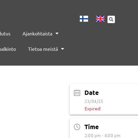
lutus
Ajankohtaista
palkinto
Tietoa meistä
Date
23/04/25
Expired!
Time
2:00 pm - 4:00 pm