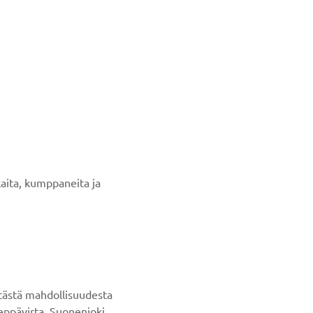
kaita, kumppaneita ja
 tästä mahdollisuudesta
eppävirta, Suonenjoki,