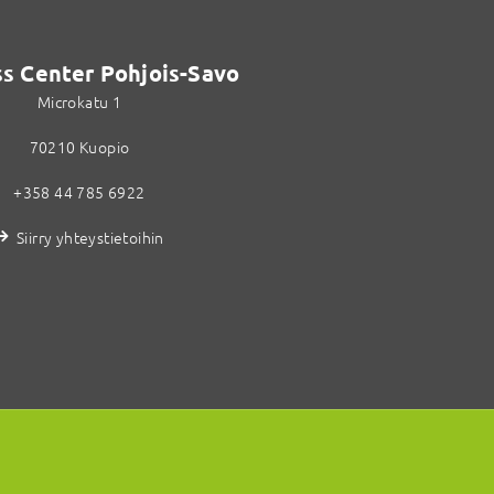
s Center Pohjois-Savo
Microkatu 1
70210 Kuopio
+358 44 785 6922
Siirry yhteystietoihin