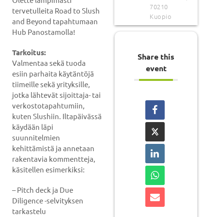
70210
tervetulleita Road to Slush
Kuopio
and Beyond tapahtumaan
Hub Panostamolla!
Tarkoitus:
Share this
Valmentaa sekä tuoda
event
esiin parhaita käytäntöjä
tiimeille sekä yrityksille,
jotka lähtevät sijoittaja- tai
verkostotapahtumiin,
kuten Slushiin. Iltapäivässä
käydään läpi
suunnitelmien
kehittämistä ja annetaan
rakentavia kommentteja,
käsitellen esimerkiksi:
– Pitch deck ja Due
Diligence -selvityksen
tarkastelu