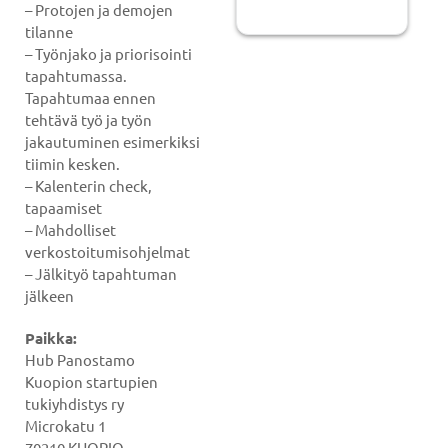
– Protojen ja demojen
tilanne
– Työnjako ja priorisointi
tapahtumassa.
Tapahtumaa ennen
tehtävä työ ja työn
jakautuminen esimerkiksi
tiimin kesken.
– Kalenterin check,
tapaamiset
– Mahdolliset
verkostoitumisohjelmat
– Jälkityö tapahtuman
jälkeen
Paikka:
Hub Panostamo
Kuopion startupien
tukiyhdistys ry
Microkatu 1
70210 KUOPIO