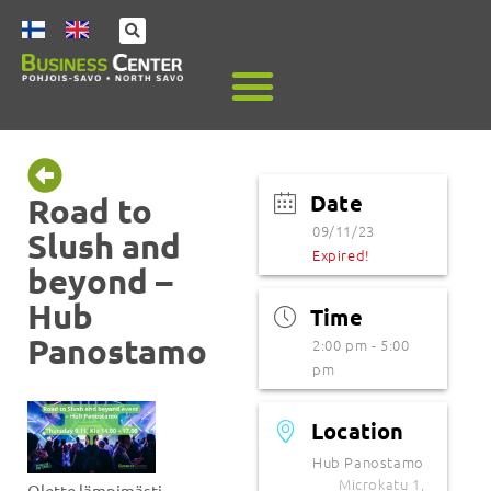
Date
Road to
09/11/23
Slush and
Expired!
beyond –
Hub
Time
Panostamo
2:00 pm - 5:00
pm
Location
Hub Panostamo
Microkatu 1,
Olette lämpimästi