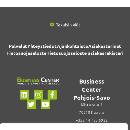
Takaisin ylös
Palvelut
Yhteystiedot
Ajankohtaista
Asiakastarinat
Tietosuojaseloste
Tietosuojaseloste asiakasrekisteri
Business
Center
Pohjois-Savo
Microkatu 1
70210 Kuopio
+358 44 785 6922
Siirry