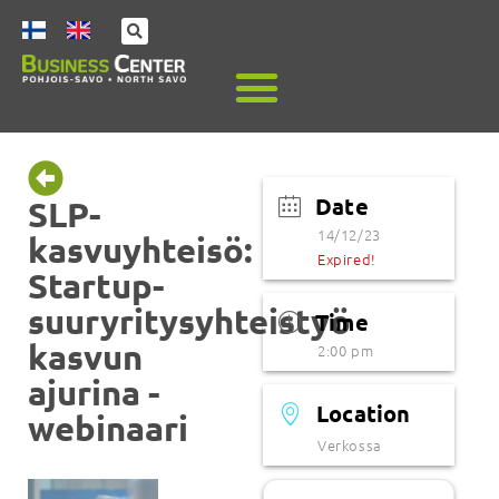
Date
SLP-
14/12/23
kasvuyhteisö:
Expired!
Startup-
suuryritysyhteistyö
Time
kasvun
2:00 pm
ajurina -
Location
webinaari
Verkossa