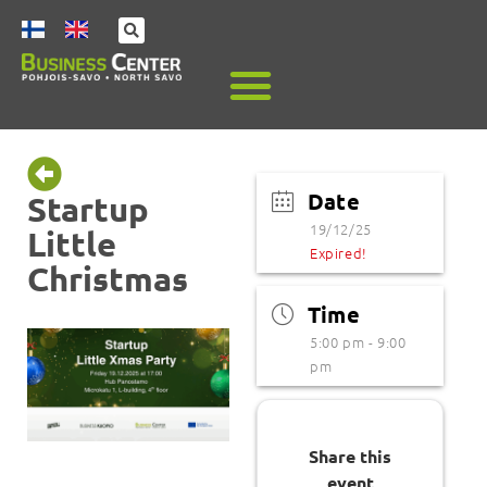
Date
Startup
19/12/25
Little
Expired!
Christmas
Time
5:00 pm - 9:00
pm
Share this
event