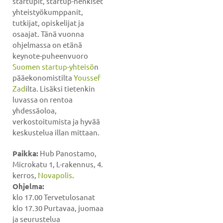
startupit, startup-henkiset
yhteistyökumppanit,
tutkijat, opiskelijat ja
osaajat. Tänä vuonna
ohjelmassa on etänä
keynote-puheenvuoro
Suomen startup-yhteisö
n
pääekonomistilta
Youssef
Zad
ilta. Lisäksi tietenkin
luvassa on rentoa
yhdessäoloa,
verkostoitumista ja hyvää
keskustelua illan mittaan.
Paikka:
Hub Panostamo,
Microkatu 1, L-rakennus, 4.
kerros,
Novapolis
.
Ohjelma:
klo 17.00 Tervetulosanat
klo 17.30 Purtavaa, juomaa
ja seurustelua