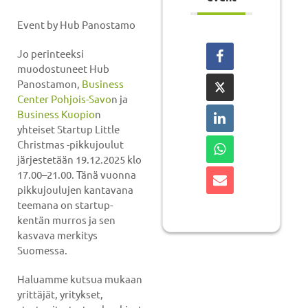
Event by Hub Panostamo
Jo perinteeksi
muodostuneet Hub
Panostamon,
Business
Center Pohjois-Savo
n ja
Business Kuopio
n
yhteiset Startup Little
Christmas -pikkujoulut
järjestetään 19.12.2025 klo
17.00–21.00. Tänä vuonna
pikkujoulujen kantavana
teemana on startup-
kentän murros ja sen
kasvava merkitys
Suomessa.
Haluamme kutsua mukaan
yrittäjät, yritykset,