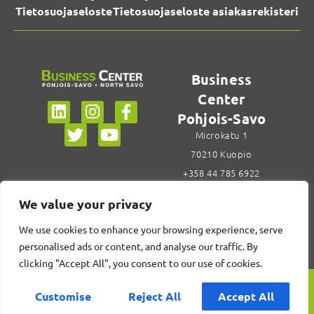
Tietosuojaseloste
Tietosuojaseloste asiakasrekisteri
Business
Center
Pohjois-Savo
Microkatu 1
70210 Kuopio
+358 44 785 6922
Siirry
We value your privacy
yhteystietoihin
We use cookies to enhance your browsing experience, serve
personalised ads or content, and analyse our traffic. By
clicking "Accept All", you consent to our use of cookies.
Customise
Reject All
Accept All
Design Center Savonia