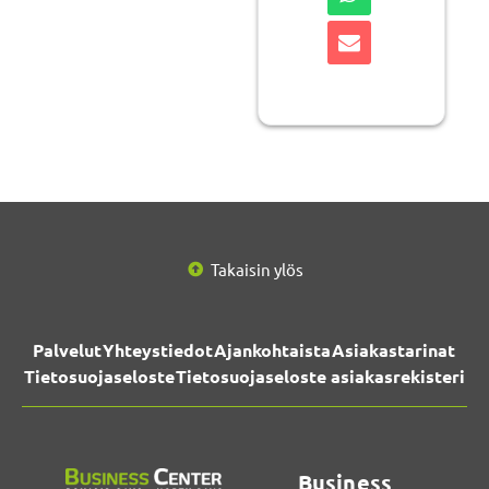
Takaisin ylös
Palvelut
Yhteystiedot
Ajankohtaista
Asiakastarinat
Tietosuojaseloste
Tietosuojaseloste asiakasrekisteri
Business