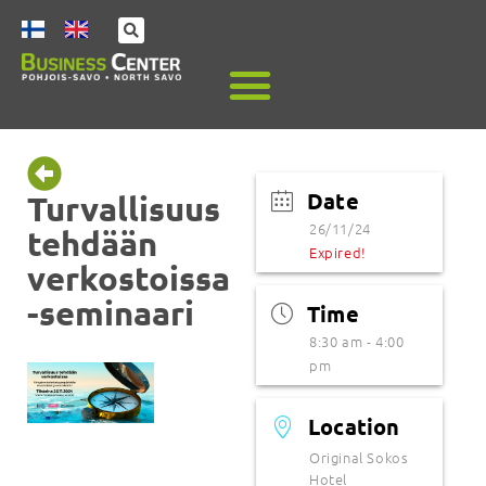
Date
Turvallisuus
26/11/24
tehdään
Expired!
verkostoissa
-seminaari
Time
8:30 am - 4:00
pm
Location
Original Sokos
Hotel