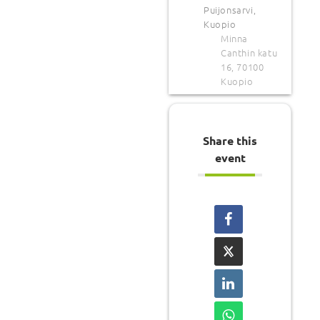
Puijonsarvi,
Kuopio
Minna
Canthin katu
16, 70100
Kuopio
Share this
event