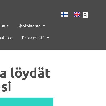
lutus
Ajankohtaista
palkinto
Tietoa meistä
a löydät
si