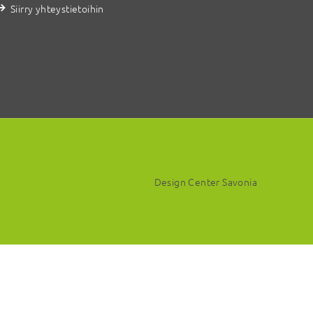
Siirry yhteystietoihin
Design Center Savonia