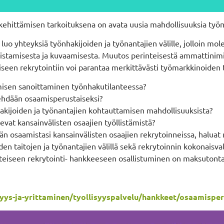
ehittämisen tarkoituksena on avata uusia mahdollisuuksia työm
luo yhteyksiä työnhakijoiden ja työnantajien välille, jolloin 
stamisesta ja kuvaamisesta. Muutos perinteisestä ammattinimi
seen rekrytointiin voi parantaa merkittävästi työmarkkinoiden 
isen sanoittaminen työnhakutilanteessa?
ehdään osaamisperustaiseksi?
hakijoiden ja työnantajien kohtauttamisen mahdollisuuksista?
evat kansainvälisten osaajien työllistämistä?
ään osaamistasi kansainvälisten osaajien rekrytoinneissa, halu
en taitojen ja työnantajien välillä sekä rekrytoinnin kokonaisva
steiseen rekrytointi- hankkeeseen osallistuminen on maksutonta
syys-ja-yrittaminen/tyollisyyspalvelu/hankkeet/osaamisper