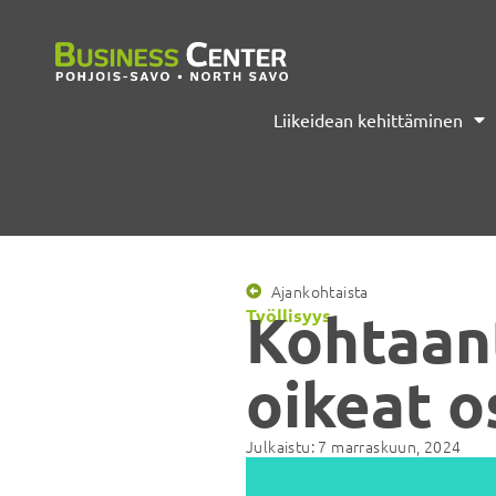
Liikeidean kehittäminen
Ajankohtaista
Kohtaant
Työllisyys
oikeat o
Julkaistu:
7 marraskuun, 2024