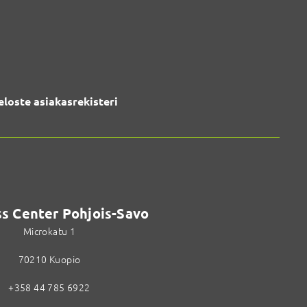
eloste asiakasrekisteri
s Center Pohjois-Savo
Microkatu 1
70210 Kuopio
+358 44 785 6922