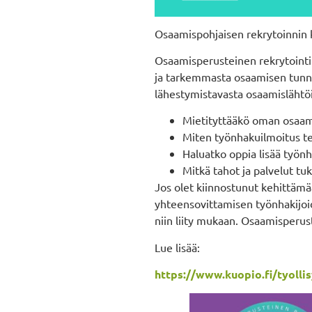
Osaamispohjaisen rekrytoinnin k
Osaamisperusteinen rekrytointi 
ja tarkemmasta osaamisen tunni
lähestymistavasta osaamislähtöi
Mietityttääkö oman osaam
Miten työnhakuilmoitus t
Haluatko oppia lisää työn
Mitkä tahot ja palvelut tuk
Jos olet kiinnostunut kehittäm
yhteensovittamisen työnhakijoid
niin liity mukaan. Osaamisperu
Lue lisää:
https://www.kuopio.fi/tyolli