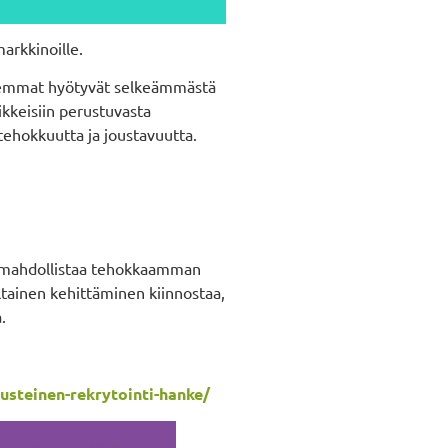
arkkinoille.
molemmat hyötyvät selkeämmästä
kkeisiin perustuvasta
tehokkuutta ja joustavuutta.
at mahdollistaa tehokkaamman
ltainen kehittäminen kiinnostaa,
.
usteinen-rekrytointi-hanke/