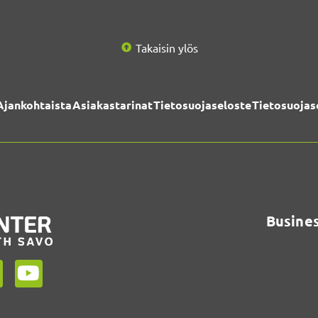
Takaisin ylös
Ajankohtaista
Asiakastarinat
Tietosuojaseloste
Tietosuojas
Busines