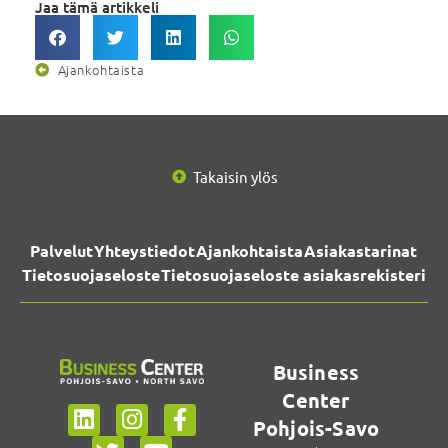
Jaa tämä artikkeli
Ajankohtaista
Takaisin ylös
Palvelut
Yhteystiedot
Ajankohtaista
Asiakastarinat
Tietosuojaseloste
Tietosuojaseloste asiakasrekisteri
Business
Center
Pohjois-Savo