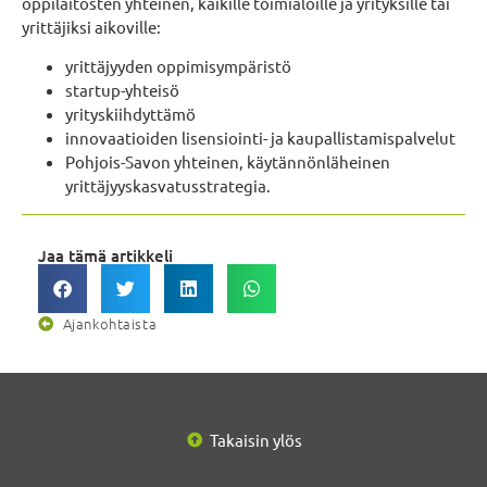
oppilaitosten yhteinen, kaikille toimialoille ja yrityksille tai
yrittäjiksi aikoville:
yrittäjyyden oppimisympäristö
startup-yhteisö
yrityskiihdyttämö
innovaatioiden lisensiointi- ja kaupallistamispalvelut
Pohjois-Savon yhteinen, käytännönläheinen
yrittäjyyskasvatusstrategia.
Jaa tämä artikkeli
Ajankohtaista
Takaisin ylös