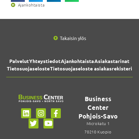
Ajankohtaista
Takaisin ylös
Palvelut
Yhteystiedot
Ajankohtaista
Asiakastarinat
Tietosuojaseloste
Tietosuojaseloste asiakasrekisteri
Business
Center
Pohjois-Savo
Microkatu 1
70210 Kuopio