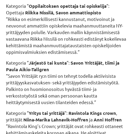
Kategoria ”
Oppilaitoksen opettaja tai opiskelija
”:
Opettaja
Riikka Nissilä, Savon ammattiopisto
”Riikka on esimerkillisesti kannustanut, motivoinut ja
neuvonut ammattiin opiskelevia maahanmuuttaneita NY-
yrittäjyyden polulle. Varkauden mallin käynnistämisestä
vastaavana Riikka Nissilä on rohkeasti edistänyt kokeilevaa
kehittämistä maahanmuuttajataustaisten opiskelijoiden
oppimisvalmiuksien edistämisessä.”
Kategoria ”
Järjestö tai kunta
”:
Savon Yrittäjät, tiimi ja
Paula Aikio-Tallgren
”Savon Yrittäjät ry:n tiimi on tehnyt todella aktiivisista
yrittäjyyskasvatuksen- sekä yrittäjyyden edistämistyötä.
Palkinto on huomionosoitus hyvästä tiimi- ja
verkostotyöstä sekä oman persoonan kautta
heittäytymisestä uusien tilanteiden edessä.”
Kategoria ”
Yritys tai yrittäjä
”:
Ravintola Kings crown
,
yrittäjät
Niina-Marika Lahnavik-Hoffren
ja
Anni Hoffren
”Ravintola King’s Crown; yrittäjät ovat rohkeasti ottaneet
kehittämisaskeleita koronan aikana. He aloittivat