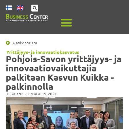
Ajankohtaista
Yrittäjyys- ja innovaatiokasvatus
Pohjois-Savon yrittäjyys- ja
innovaatiovaikuttajia
palkitaan Kasvun Kuikka -
palkinnolla
Julkaistu:
28 lokakuun, 2021