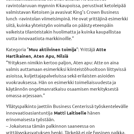
ravintolaruuan myynnin K-kaupoissa, perustivat ketoleipää
valmistavan Ketoisen ja avasivat King’s Crown Business
lunch -ravintolan viimeisimpinä. He ovat yrittäjinä esimerkki
siitä, kuinka yhteistyön voimalla on päästy eteenpäin
vaikeista tilanteistakin huolimatta ja kuinka kaupallistaa
uutta innovaatiota markkinoille.”
Kategoria ”
Muu aktiivinen toimija
”: Yrittäjä
Atte
Hartikainen, Aten Apu, Nilsiä
”Yrityksen nimikin kertoo paljon, Aten apu: Atte on aina
valmis auttamaan esimerkiksi kiinteistöhuoltoon liittyvissä
asioissa, kuljettajapalveluissa sekä erilaisten asioiden
vuokrauksessa. Hän on esimerkki toimeliaisuudesta ja
käytännön ongelmanratkaisu osaamisen merkityksestä
omassa arjessaan.”
Yllätyspalkinto jaettiin Business Centerissä työskentelevälle
innovaatioasiantuntija
Matti Laitiselle
hänen
erinomaisesta työstään.
– Jokaisessa tämän palkinnon saaneessa on
yrittäjyyskasvatuksen henki. Tärkeää ei ole fyysinen paikka,