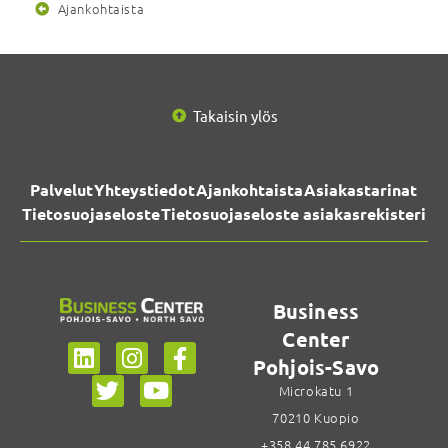
Ajankohtaista
Takaisin ylös
Palvelut
Yhteystiedot
Ajankohtaista
Asiakastarinat
Tietosuojaseloste
Tietosuojaseloste asiakasrekisteri
Business
Center
Pohjois-Savo
Microkatu 1
70210 Kuopio
+358 44 785 6922