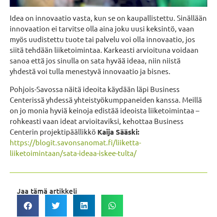
Idea on innovaatio vasta, kun se on kaupallistettu. Sinällään
innovaation ei tarvitse olla aina joku uusi keksintö, vaan
myös uudistettu tuote tai palvelu voi olla innovaatio, jos
siitä tehdään liiketoimintaa. Karkeasti arvioituna voidaan
sanoa että jos sinulla on sata hyvää ideaa, niin niistä
yhdestä voi tulla menestyvä innovaatio ja bisnes.
Pohjois-Savossa näitä ideoita käydään läpi Business
Centerissä yhdessä yhteistyökumppaneiden kanssa. Meillä
on jo monia hyviä keinoja edistää ideoista liiketoimintaa –
rohkeasti vaan ideat arvioitaviksi, kehottaa Business
Centerin projektipäällikkö
Kaija Sääski:
https://blogit.savonsanomat.fi/liiketta-
liiketoimintaan/sata-ideaa-iskee-tulta/
Jaa tämä artikkeli