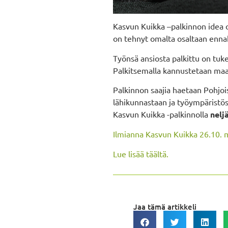
Kasvun Kuikka –palkinnon idea on 
on tehnyt omalta osaltaan ennak
Työnsä ansiosta palkittu on tuke
Palkitsemalla kannustetaan maa
Palkinnon saajia haetaan Pohjois
lähikunnastaan ja työympäristös
Kasvun Kuikka -palkinnolla
nelj
Ilmianna Kasvun Kuikka 26.10. 
Lue lisää täältä.
Jaa tämä artikkeli