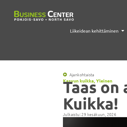
Liikeidean kehittäminen
Ajankohtaista
Taas on 
Kasvun kuikka
,
Yleinen
Kuikka!
Julkaistu:
29 kesäkuun, 2026