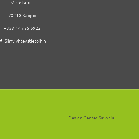
Microkatu 1
70210 Kuopio
+358 44 785 6922
Siirry yhteystietoihin
Design Center Savonia