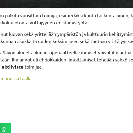
palkita vuosittain toimija, esimerkiksi kunta tai kuntalainen, kou
koluulotonta yrittäjyyden edistämistyötä.
nut luovan sekä yritteliään ympäristön ja kulttuurin kehittymis
kunnan asukkaita uuden keksimiseen sekä tuetaan yrittäjyyska
-Savon alueelta ilmiantoperiaatteella: ihmiset voivat ilmiantaa 
tään. Ilmiannot eli ehdokkaiden ilmoittamiset tehdään sähköise
ä aktiivista
toimijaa.
mennessä täällä!