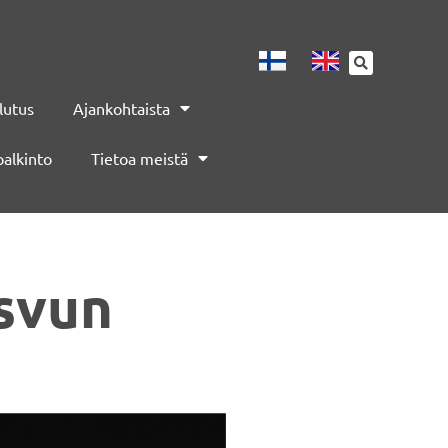
lutus
Ajankohtaista
palkinto
Tietoa meistä
asvun