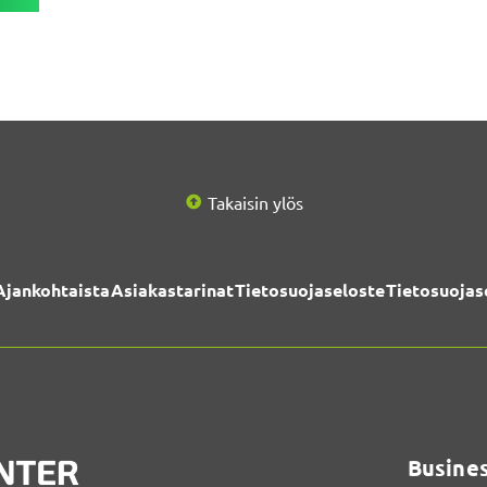
Takaisin ylös
Ajankohtaista
Asiakastarinat
Tietosuojaseloste
Tietosuojas
Busines