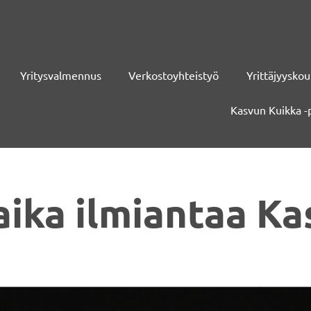
Yritysvalmennus
Verkostoyhteistyö
Yrittäjyyskou
Kasvun Kuikka -
aika ilmiantaa K