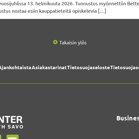
vuosijuhlissa 13. helmikuuta 2026. Tunnustus myönnettiin Betterf
ustus nostaa esiin kauppatieteitä opiskelevia […]
Takaisin ylös
Ajankohtaista
Asiakastarinat
Tietosuojaseloste
Tietosuojas
Busines