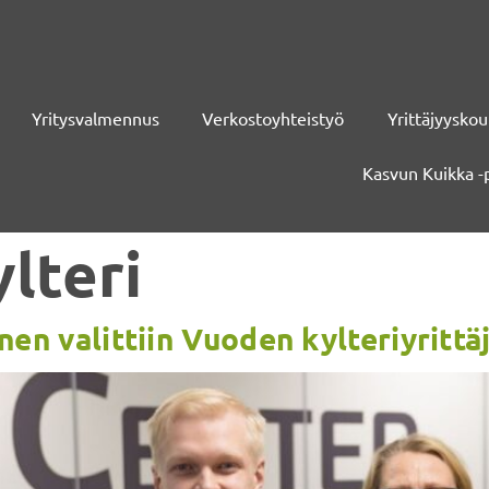
Yritysvalmennus
Verkostoyhteistyö
Yrittäjyyskou
Kasvun Kuikka -
ylteri
en valittiin Vuoden kylteriyrittä