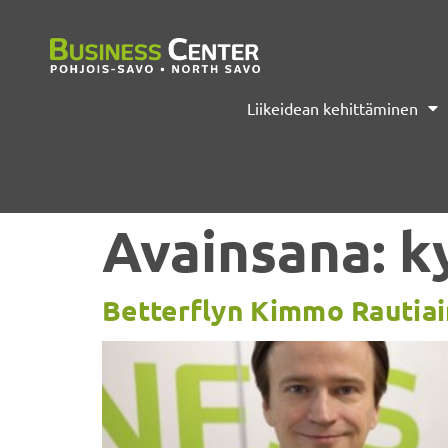
Liikeidean kehittäminen
Avainsana:
k
Betterflyn Kimmo Rautiain