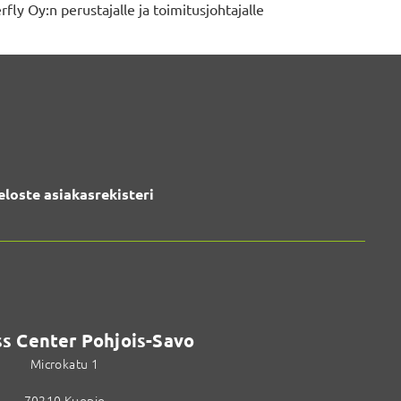
ly Oy:n perustajalle ja toimitusjohtajalle
eloste asiakasrekisteri
s Center Pohjois-Savo
Microkatu 1
70210 Kuopio