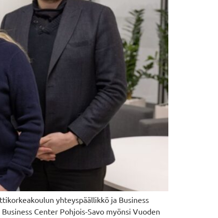
tikorkeakoulun yhteyspäällikkö ja Business
lla Business Center Pohjois-Savo myönsi Vuoden