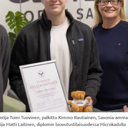
ntija Tomi Tuovinen, palkittu Kimmo Rautiainen, Savonia-ammat
ntija Matti Laitinen, diplomin luovutustilaisuudessa Microkadu