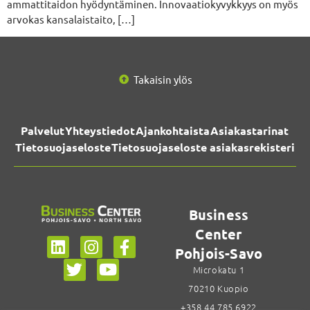
ammattitaidon hyödyntäminen. Innovaatiokyvykkyys on myös
arvokas kansalaistaito, […]
Takaisin ylös
Palvelut
Yhteystiedot
Ajankohtaista
Asiakastarinat
Tietosuojaseloste
Tietosuojaseloste asiakasrekisteri
Business
Center
Pohjois-Savo
Microkatu 1
70210 Kuopio
+358 44 785 6922