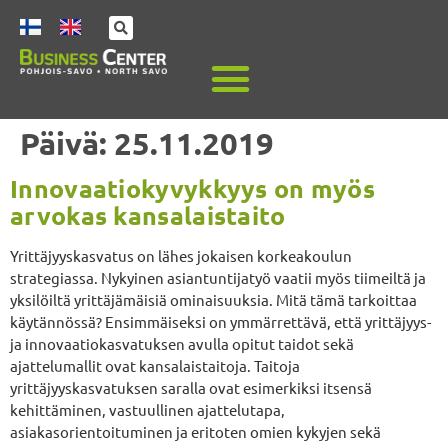
Päivä:
25.11.2019
Innovaatiokyvykkyys on myös
arvokas kansalaistaito
Yrittäjyyskasvatus on lähes jokaisen korkeakoulun
strategiassa. Nykyinen asiantuntijatyö vaatii myös tiimeiltä ja
yksilöiltä yrittäjämäisiä ominaisuuksia. Mitä tämä tarkoittaa
käytännössä? Ensimmäiseksi on ymmärrettävä, että yrittäjyys-
ja innovaatiokasvatuksen avulla opitut taidot sekä
ajattelumallit ovat kansalaistaitoja. Taitoja
yrittäjyyskasvatuksen saralla ovat esimerkiksi itsensä
kehittäminen, vastuullinen ajattelutapa,
asiakasorientoituminen ja eritoten omien kykyjen sekä