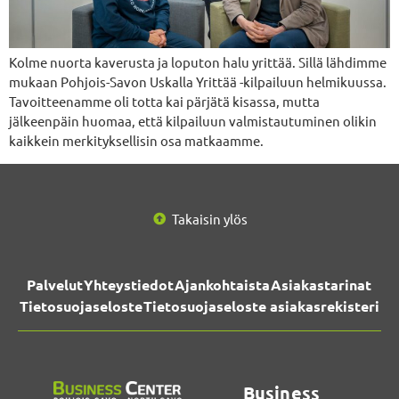
Kolme nuorta kaverusta ja loputon halu yrittää. Sillä lähdimme
mukaan Pohjois-Savon Uskalla Yrittää -kilpailuun helmikuussa.
Tavoitteenamme oli totta kai pärjätä kisassa, mutta
jälkeenpäin huomaa, että kilpailuun valmistautuminen olikin
kaikkein merkityksellisin osa matkaamme.
Takaisin ylös
Palvelut
Yhteystiedot
Ajankohtaista
Asiakastarinat
Tietosuojaseloste
Tietosuojaseloste asiakasrekisteri
Business