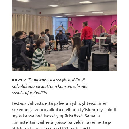
Kuva 2.
Tiimihenki testasi yhteisöllistä
palvelukokonaisuuttaan kansainvälisellä
osallistujaryhmällä
Testaus vahvisti, että palvelun ydin, yhteisöllinen
kokemus ja vuorovaikutuksellinen työskentely, toimii
myös kansainvälisessä ympäristössä. Samalla
tunnistettiin vaiheita, joissa palvelun rakennetta ja
ohjeistusta voitiin selkeyttää. Erityisesti