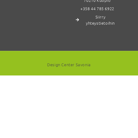
70210 Kuopio
+358 44 785 6922
Siirry
yhteystietoihin
Design Center Savonia