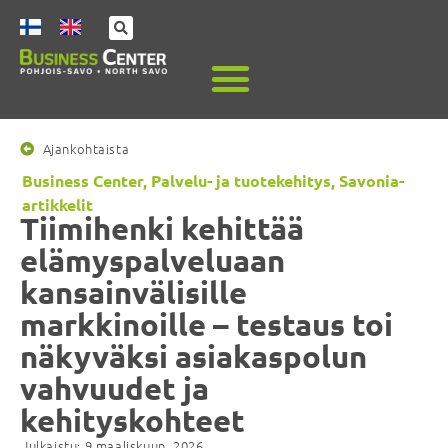
Ajankohtaista
Business Center
,
Palvelu- ja tuotekehitys
,
Savonia-
artikkelit
Tiimihenki kehittää
elämyspalveluaan
kansainvälisille
markkinoille – testaus toi
näkyväksi asiakaspolun
vahvuudet ja
kehityskohteet
Julkaistu:
9 maaliskuun, 2026