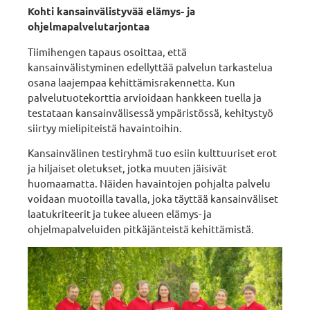
Kohti kansainvälistyvää elämys- ja
ohjelmapalvelutarjontaa
Tiimihengen tapaus osoittaa, että
kansainvälistyminen edellyttää palvelun tarkastelua
osana laajempaa kehittämisrakennetta. Kun
palvelutuotekorttia arvioidaan hankkeen tuella ja
testataan kansainvälisessä ympäristössä, kehitystyö
siirtyy mielipiteistä havaintoihin.
Kansainvälinen testiryhmä tuo esiin kulttuuriset erot
ja hiljaiset oletukset, jotka muuten jäisivät
huomaamatta. Näiden havaintojen pohjalta palvelu
voidaan muotoilla tavalla, joka täyttää kansainväliset
laatukriteerit ja tukee alueen elämys- ja
ohjelmapalveluiden pitkäjänteistä kehittämistä.