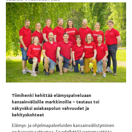
Tiimihenki kehittää elämyspalveluaan
kansainvälisille markkinoille – testaus toi
näkyväksi asiakaspolun vahvuudet ja
kehityskohteet
Elämys- ja ohjelmapalveluiden kansainvälistyminen
on harvoin sattumaa. Se edellyttää systemaattista