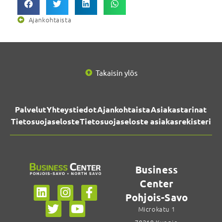
Ajankohtaista
Takaisin ylös
Palvelut
Yhteystiedot
Ajankohtaista
Asiakastarinat
Tietosuojaseloste
Tietosuojaseloste asiakasrekisteri
Business
Center
Pohjois-Savo
Microkatu 1