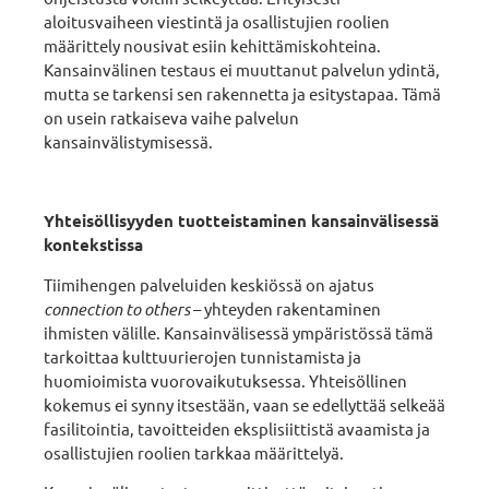
aloitusvaiheen viestintä ja osallistujien roolien
määrittely nousivat esiin kehittämiskohteina.
Kansainvälinen testaus ei muuttanut palvelun ydintä,
mutta se tarkensi sen rakennetta ja esitystapaa. Tämä
on usein ratkaiseva vaihe palvelun
kansainvälistymisessä.
Yhteisöllisyyden tuotteistaminen kansainvälisessä
kontekstissa
Tiimihengen palveluiden keskiössä on ajatus
connection to others
– yhteyden rakentaminen
ihmisten välille. Kansainvälisessä ympäristössä tämä
tarkoittaa kulttuurierojen tunnistamista ja
huomioimista vuorovaikutuksessa. Yhteisöllinen
kokemus ei synny itsestään, vaan se edellyttää selkeää
fasilitointia, tavoitteiden eksplisiittistä avaamista ja
osallistujien roolien tarkkaa määrittelyä.