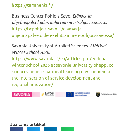
https://tiimihenki.fi/
Business Center Pohjois-Savo.
Elämys- ja
ohjelmapalveluiden kehittäminen Pohjois-Savossa
.
https://bcpohjois-savo.fi/elamys-ja-
ohjelmapalveluiden-kehittaminen-pohjois-savossa/
Savonia University of Applied Sciences.
EU4Dual
Winter School 2026
.
https://www.savonia.fi/en/articles-pro/eu4dual-
winter-school-2026-at-savonia-university-of-applied-
sciences-an-international-learning-environment-at-
the-intersection-of-service-development-and-
regional-innovation/
Jaa tämä artikkeli