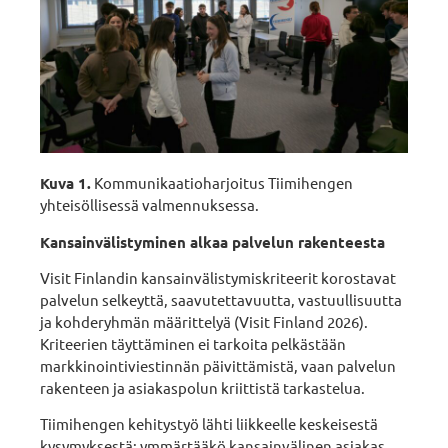
Kuva 1.
Kommunikaatioharjoitus Tiimihengen
yhteisöllisessä valmennuksessa.
Kansainvälistyminen alkaa palvelun rakenteesta
Visit Finlandin kansainvälistymiskriteerit korostavat
palvelun selkeyttä, saavutettavuutta, vastuullisuutta
ja kohderyhmän määrittelyä (Visit Finland 2026).
Kriteerien täyttäminen ei tarkoita pelkästään
markkinointiviestinnän päivittämistä, vaan palvelun
rakenteen ja asiakaspolun kriittistä tarkastelua.
Tiimihengen kehitystyö lähti liikkeelle keskeisestä
kysymyksestä: ymmärtääkö kansainvälinen asiakas