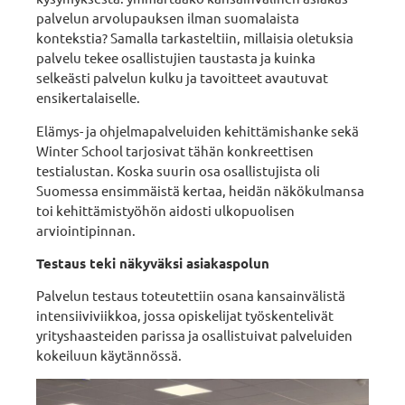
palvelun arvolupauksen ilman suomalaista
kontekstia? Samalla tarkasteltiin, millaisia oletuksia
palvelu tekee osallistujien taustasta ja kuinka
selkeästi palvelun kulku ja tavoitteet avautuvat
ensikertalaiselle.
Elämys- ja ohjelmapalveluiden kehittämishanke sekä
Winter School tarjosivat tähän konkreettisen
testialustan. Koska suurin osa osallistujista oli
Suomessa ensimmäistä kertaa, heidän näkökulmansa
toi kehittämistyöhön aidosti ulkopuolisen
arviointipinnan.
Testaus teki näkyväksi asiakaspolun
Palvelun testaus toteutettiin osana kansainvälistä
intensiiviviikkoa, jossa opiskelijat työskentelivät
yrityshaasteiden parissa ja osallistuivat palveluiden
kokeiluun käytännössä.