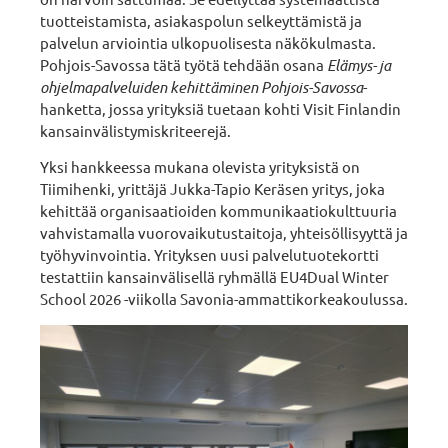
tuotteistamista, asiakaspolun selkeyttämistä ja
palvelun arviointia ulkopuolisesta näkökulmasta.
Pohjois-Savossa tätä työtä tehdään osana
Elämys- ja
ohjelmapalveluiden kehittäminen Pohjois-Savossa
-
hanketta, jossa yrityksiä tuetaan kohti Visit Finlandin
kansainvälistymiskriteerejä.
Yksi hankkeessa mukana olevista yrityksistä on
Tiimihenki, yrittäjä Jukka-Tapio Keräsen yritys, joka
kehittää organisaatioiden kommunikaatiokulttuuria
vahvistamalla vuorovaikutustaitoja, yhteisöllisyyttä ja
työhyvinvointia. Yrityksen uusi palvelutuotekortti
testattiin kansainvälisellä ryhmällä EU4Dual Winter
School 2026 -viikolla Savonia-ammattikorkeakoulussa.