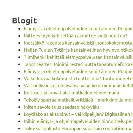
Blogit
Elämys- ja ohjelmapalveluiden kehittäminen Pohjo
Mittees myö kehitettään ja mittee vielä puuttuu?
Metsäkkö rakentaa kansainvälistä luontokokemusta 
Neljän Tuulen Tytär ja kansainvälinen hyvinvointik
Tiimihenki kehittää elämyspalveluaan kansainvälisil
Tanssiteatteri Minimi testasi uutta tapahtumaformaa
Elämys- ja ohjelmapalveluiden kehittäminen Pohjois
Voiko luovaa kokemusta tuotteistaa? Tuntu-menetel
Vastuullisuus ei ole lisäosa vaan liiketoiminnan keh
Kulttuuri ja luovat alat matkailun elinvoimana
Tekoäly sparraa matkailuyrittäjää – markkinoille m
Miten savolaisuus saadaan näkyväksi
Löytääkö asiakas sinut – vai kilpailijan? Digitaalinen
Mihin elämys- ja ohjelmapalveluiden hinnoittelu pe
Tuleeko Tahkosta Euroopan suosituin coolcation-m