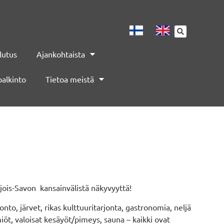
lutus
Ajankohtaista
palkinto
Tietoa meistä
ois-Savon kansainvälistä näkyvyyttä!
nto, järvet, rikas kulttuuritarjonta, gastronomia, neljä
iöt, valoisat kesäyöt/pimeys, sauna – kaikki ovat