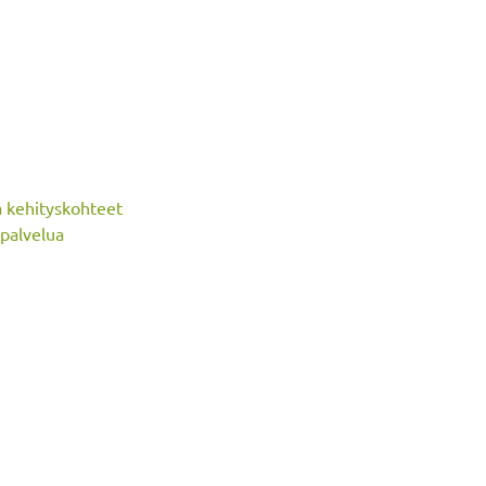
a kehityskohteet
apalvelua