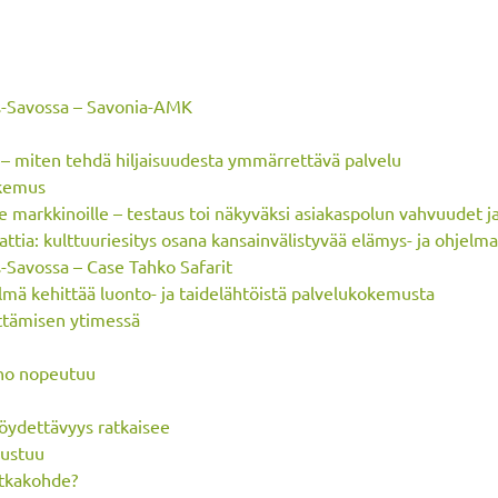
is-Savossa – Savonia-AMK
– miten tehdä hiljaisuudesta ymmärrettävä palvelu
okemus
le markkinoille – testaus toi näkyväksi asiakaspolun vahvuudet j
ttia: kulttuuriesitys osana kansainvälistyvää elämys- ja ohjelm
-Savossa – Case Tahko Safarit
mä kehittää luonto- ja taidelähtöistä palvelukokemusta
ittämisen ytimessä
eno nopeutuu
 löydettävyys ratkaisee
rustuu
atkakohde?