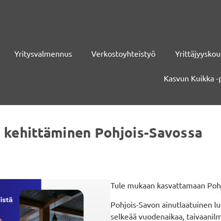
Yritysvalmennus
Verkostoyhteistyö
Yrittäjyyskou
Kasvun Kuikka -
n kehittäminen Pohjois-Savossa
Tule mukaan kasvattamaan Pohj
Pohjois-Savon ainutlaatuinen luo
selkeää vuodenaikaa, taivaanilm