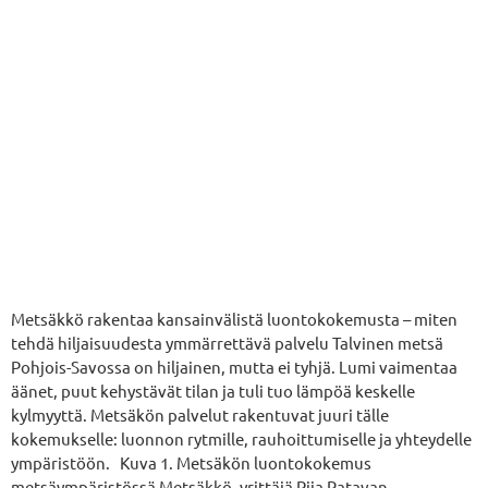
Metsäkkö rakentaa kansainvälistä luontokokemusta – miten
tehdä hiljaisuudesta ymmärrettävä palvelu Talvinen metsä
Pohjois-Savossa on hiljainen, mutta ei tyhjä. Lumi vaimentaa
äänet, puut kehystävät tilan ja tuli tuo lämpöä keskelle
kylmyyttä. Metsäkön palvelut rakentuvat juuri tälle
kokemukselle: luonnon rytmille, rauhoittumiselle ja yhteydelle
ympäristöön. Kuva 1. Metsäkön luontokokemus
metsäympäristössä Metsäkkö, yrittäjä Piia Ratavan