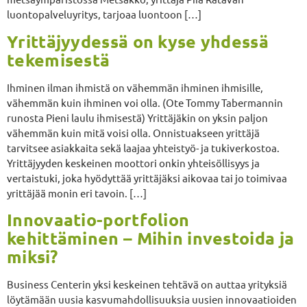
luontopalveluyritys, tarjoaa luontoon […]
Yrittäjyydessä on kyse yhdessä
tekemisestä
Ihminen ilman ihmistä on vähemmän ihminen ihmisille,
vähemmän kuin ihminen voi olla. (Ote Tommy Tabermannin
runosta Pieni laulu ihmisestä) Yrittäjäkin on yksin paljon
vähemmän kuin mitä voisi olla. Onnistuakseen yrittäjä
tarvitsee asiakkaita sekä laajaa yhteistyö- ja tukiverkostoa.
Yrittäjyyden keskeinen moottori onkin yhteisöllisyys ja
vertaistuki, joka hyödyttää yrittäjäksi aikovaa tai jo toimivaa
yrittäjää monin eri tavoin. […]
Innovaatio-portfolion
kehittäminen – Mihin investoida ja
miksi?
Business Centerin yksi keskeinen tehtävä on auttaa yrityksiä
löytämään uusia kasvumahdollisuuksia uusien innovaatioiden