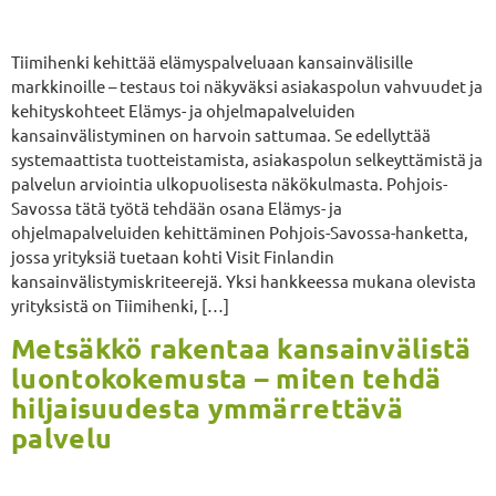
Tiimihenki kehittää elämyspalveluaan kansainvälisille
markkinoille – testaus toi näkyväksi asiakaspolun vahvuudet ja
kehityskohteet Elämys- ja ohjelmapalveluiden
kansainvälistyminen on harvoin sattumaa. Se edellyttää
systemaattista tuotteistamista, asiakaspolun selkeyttämistä ja
palvelun arviointia ulkopuolisesta näkökulmasta. Pohjois-
Savossa tätä työtä tehdään osana Elämys- ja
ohjelmapalveluiden kehittäminen Pohjois-Savossa-hanketta,
jossa yrityksiä tuetaan kohti Visit Finlandin
kansainvälistymiskriteerejä. Yksi hankkeessa mukana olevista
yrityksistä on Tiimihenki, […]
Metsäkkö rakentaa kansainvälistä
luontokokemusta – miten tehdä
hiljaisuudesta ymmärrettävä
palvelu