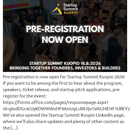
Pre-registration is now open for Startup Summit Kuopio 2026!
If you want to be among the first to hear about the program,
speakers, ticket release, and startup pitch applications, pre-
register for the event:
https://forms.office.com/pages/responsepage.aspx?
id=glodDGc4cUyKDW9tWuNF9AntzgLcR8JIjvSVAGMEHF1UREY
We’ve also opened the Startup Summit Kuopio LinkedIn page,
where we’ll also share updates and plenty of other content as
the […]