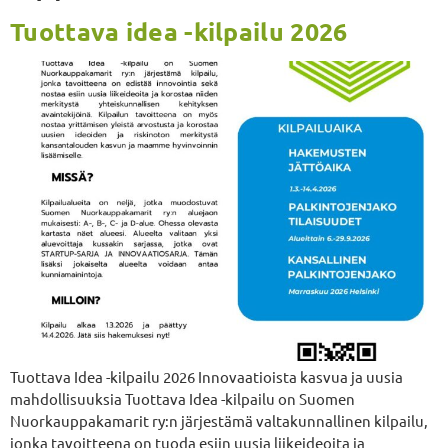
Tuottava idea -kilpailu 2026
Tuottava Idea -kilpailu 2026 Innovaatioista kasvua ja uusia
mahdollisuuksia Tuottava Idea -kilpailu on Suomen
Nuorkauppakamarit ry:n järjestämä valtakunnallinen kilpailu,
jonka tavoitteena on tuoda esiin uusia liikeideoita ja