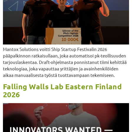
Mantox Solutions voitti Ship Startup Festivalin 2026
pääpalkinnon ratkaisullaan, joka automatisoi pk-teollisuuden
tarjouslaskentaa. Draft-ohjelmasta ponnistanut tiimi kehittää
teknologiaa, joka vapauttaa yrittäjien ja avainhenkilöiden
aikaa manuaalisesta työstä tuottavampaan tekemiseen.
Falling Walls Lab Eastern Finland
2026