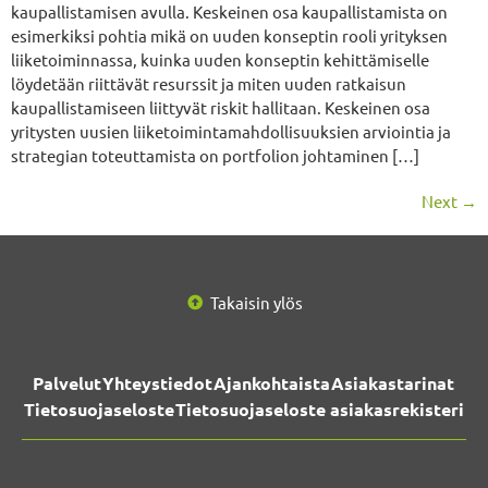
kaupallistamisen avulla. Keskeinen osa kaupallistamista on
esimerkiksi pohtia mikä on uuden konseptin rooli yrityksen
liiketoiminnassa, kuinka uuden konseptin kehittämiselle
löydetään riittävät resurssit ja miten uuden ratkaisun
kaupallistamiseen liittyvät riskit hallitaan. Keskeinen osa
yritysten uusien liiketoimintamahdollisuuksien arviointia ja
strategian toteuttamista on portfolion johtaminen […]
Next
→
Takaisin ylös
Palvelut
Yhteystiedot
Ajankohtaista
Asiakastarinat
Tietosuojaseloste
Tietosuojaseloste asiakasrekisteri